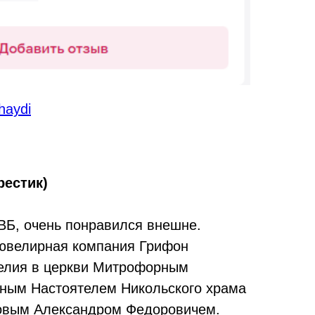
haydi
рестик)
 ВБ, очень понравился внешне.
 ювелирная компания Грифон
делия в церкви Митрофорным
ным Настоятелем Никольского храма
ковым Александром Федоровичем.